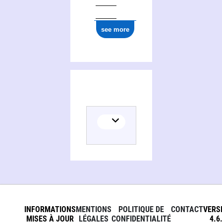
see more
INFORMATIONS
MENTIONS
POLITIQUE DE
CONTACT
VERS
MISES À JOUR
LÉGALES
CONFIDENTIALITÉ
4.6