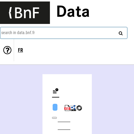
Data
search in data.bnf.fr
FR