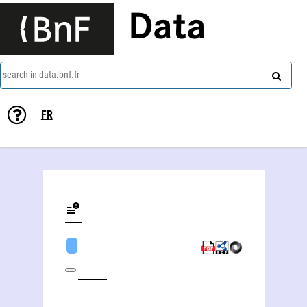
Data
search in data.bnf.fr
FR