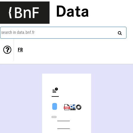
Data
search in data.bnf.fr
FR