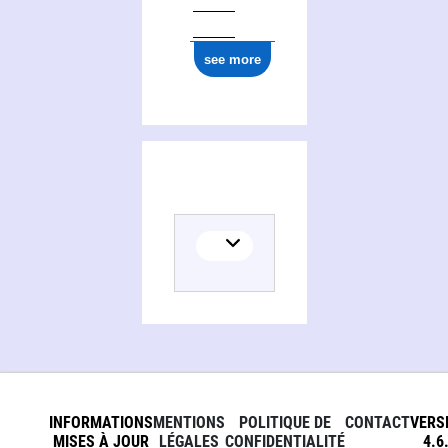
see more
INFORMATIONS
MENTIONS
POLITIQUE DE
CONTACT
VERS
MISES À JOUR
LÉGALES
CONFIDENTIALITÉ
4.6