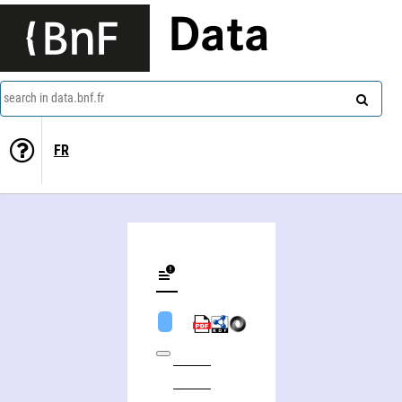
Data
search in data.bnf.fr
FR