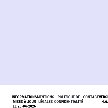
INFORMATIONS
MENTIONS
POLITIQUE DE
CONTACT
VERS
MISES À JOUR
LÉGALES
CONFIDENTIALITÉ
4.6
LE 28-04-2026