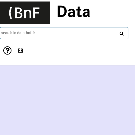
Data
search in data.bnf.fr
FR