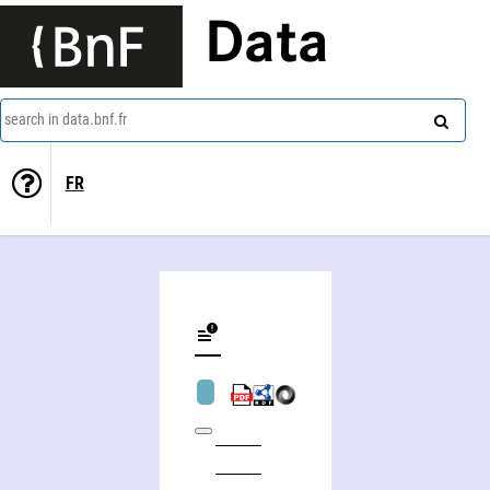
Data
search in data.bnf.fr
FR