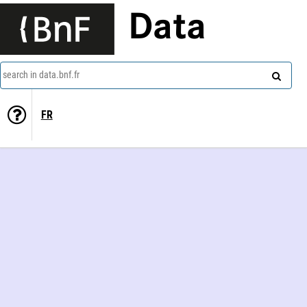
Data
search in data.bnf.fr
FR