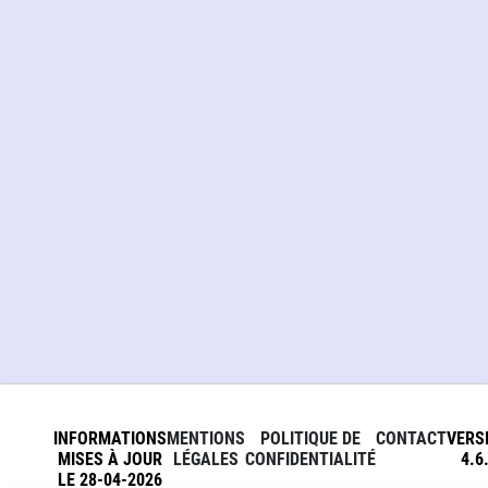
INFORMATIONS
MENTIONS
POLITIQUE DE
CONTACT
VERS
MISES À JOUR
LÉGALES
CONFIDENTIALITÉ
4.6
LE 28-04-2026