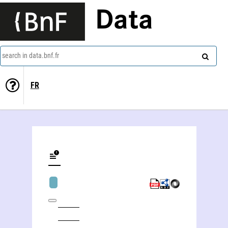
Data
search in data.bnf.fr
FR