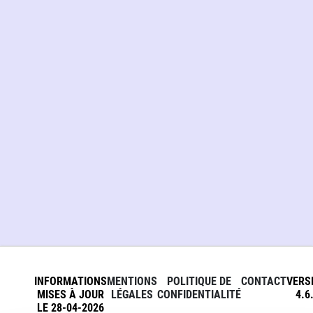
INFORMATIONS
MENTIONS
POLITIQUE DE
CONTACT
VERS
MISES À JOUR
LÉGALES
CONFIDENTIALITÉ
4.6
LE 28-04-2026