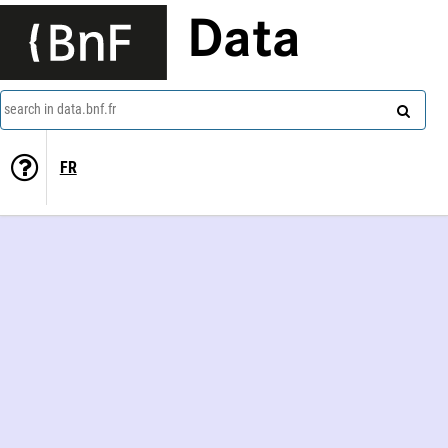
Data
search in data.bnf.fr
FR