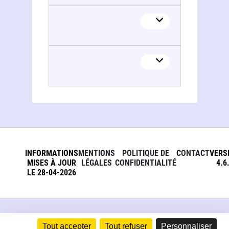
INFORMATIONS
MENTIONS
POLITIQUE DE
CONTACT
VERS
MISES À JOUR
LÉGALES
CONFIDENTIALITÉ
4.6
LE 28-04-2026
Tout accepter
Tout refuser
Personnaliser