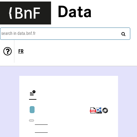
Data
search in data.bnf.fr
FR