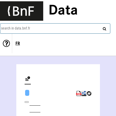
Data
search in data.bnf.fr
FR