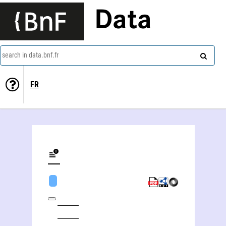
Data
search in data.bnf.fr
FR