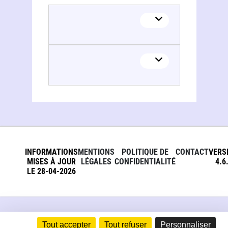
INFORMATIONS
MENTIONS
POLITIQUE DE
CONTACT
VERS
MISES À JOUR
LÉGALES
CONFIDENTIALITÉ
4.6
LE 28-04-2026
Tout accepter
Tout refuser
Personnaliser