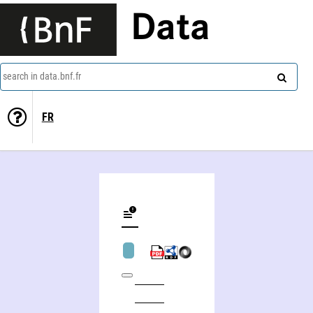
Data
search in data.bnf.fr
FR