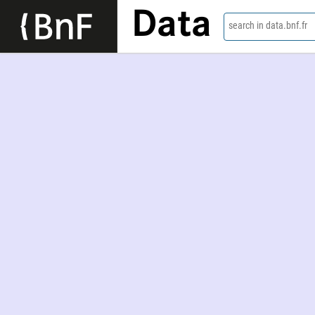
Data
search in data.bnf.fr