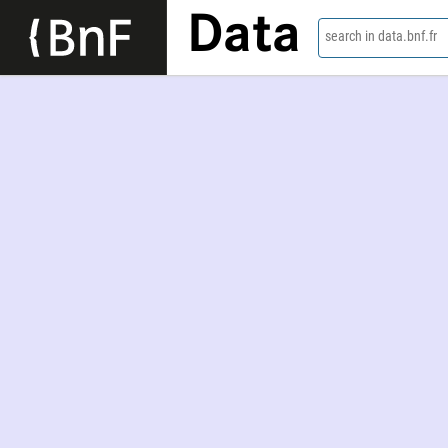
Data
search in data.bnf.fr