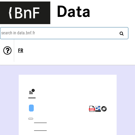
Data
search in data.bnf.fr
FR