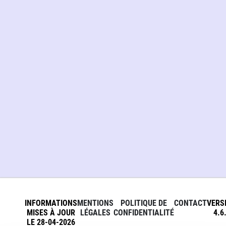
INFORMATIONS
MENTIONS
POLITIQUE DE
CONTACT
VERS
MISES À JOUR
LÉGALES
CONFIDENTIALITÉ
4.6
LE 28-04-2026