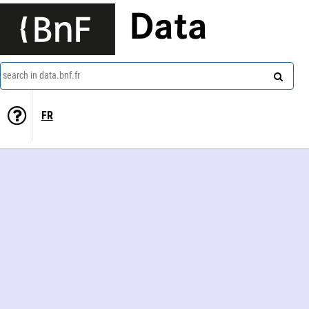
Data
search in data.bnf.fr
FR