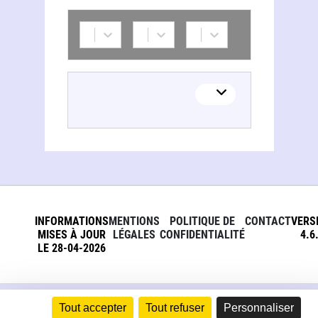
INFORMATIONS
MENTIONS
POLITIQUE DE
CONTACT
VERS
MISES À JOUR
LÉGALES
CONFIDENTIALITÉ
4.6
LE 28-04-2026
Tout accepter
Tout refuser
Personnaliser