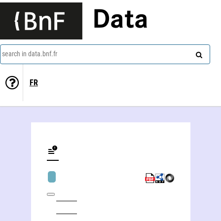
Data
search in data.bnf.fr
FR