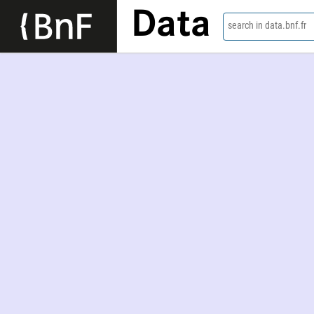
Data
search in data.bnf.fr