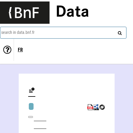
Data
search in data.bnf.fr
FR