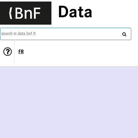
Data
search in data.bnf.fr
FR