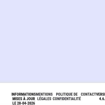
INFORMATIONS
MENTIONS
POLITIQUE DE
CONTACT
VERS
MISES À JOUR
LÉGALES
CONFIDENTIALITÉ
4.6
LE 28-04-2026