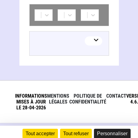
Soeurs de la Croix de Strasbourg
INFORMATIONS
MENTIONS
POLITIQUE DE
CONTACT
VERS
MISES À JOUR
LÉGALES
CONFIDENTIALITÉ
4.6
LE 28-04-2026
Tout accepter
Tout refuser
Personnaliser