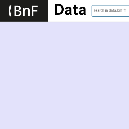
Data
search in data.bnf.fr