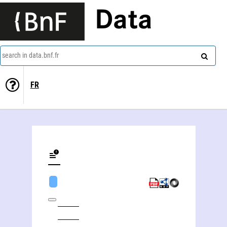
Data
search in data.bnf.fr
FR