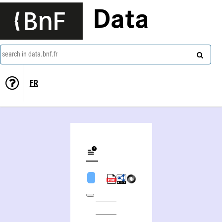
Data
search in data.bnf.fr
FR