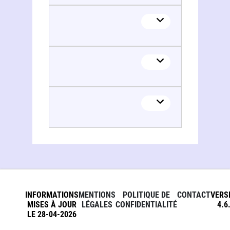
Groupe inter-institutionnel Recherche statistique et travail social. Loire-Atlantique
INFORMATIONS
MENTIONS
POLITIQUE DE
CONTACT
VERS
MISES À JOUR
LÉGALES
CONFIDENTIALITÉ
4.6
LE 28-04-2026