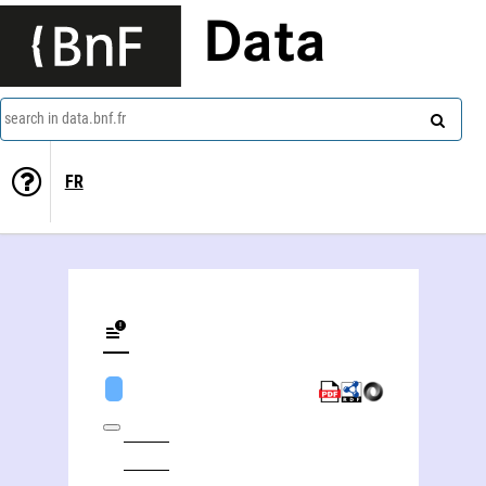
Data
search in data.bnf.fr
FR