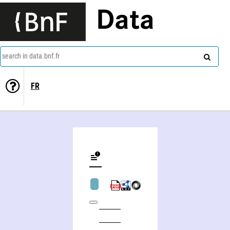
Data
search in data.bnf.fr
FR