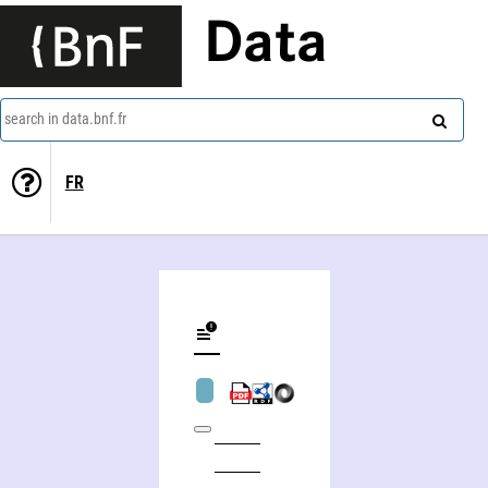
Data
search in data.bnf.fr
FR