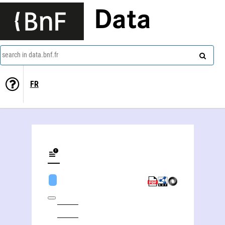
Data
search in data.bnf.fr
FR