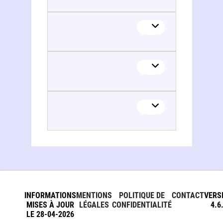
Douglas Kaufman
Douglas Kaufman
Douglas Kaufman
INFORMATIONS
MENTIONS
POLITIQUE DE
CONTACT
VERS
MISES À JOUR
LÉGALES
CONFIDENTIALITÉ
4.6
LE 28-04-2026