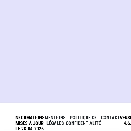
INFORMATIONS
MENTIONS
POLITIQUE DE
CONTACT
VERS
MISES À JOUR
LÉGALES
CONFIDENTIALITÉ
4.6
LE 28-04-2026