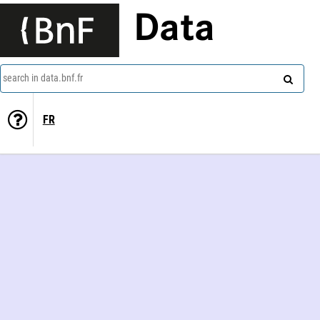
Data
search in data.bnf.fr
FR