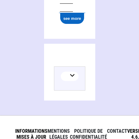
see more
INFORMATIONS
MENTIONS
POLITIQUE DE
CONTACT
VERS
MISES À JOUR
LÉGALES
CONFIDENTIALITÉ
4.6