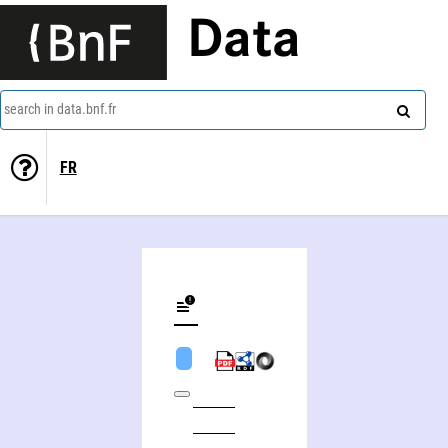
Data
search in data.bnf.fr
FR