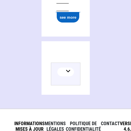
see more
INFORMATIONS
MENTIONS
POLITIQUE DE
CONTACT
VERS
MISES À JOUR
LÉGALES
CONFIDENTIALITÉ
4.6