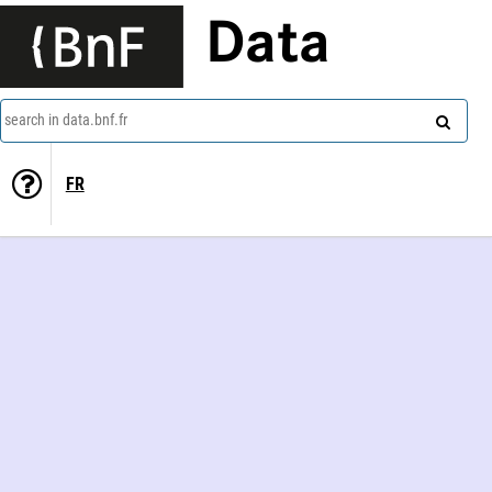
Data
search in data.bnf.fr
FR