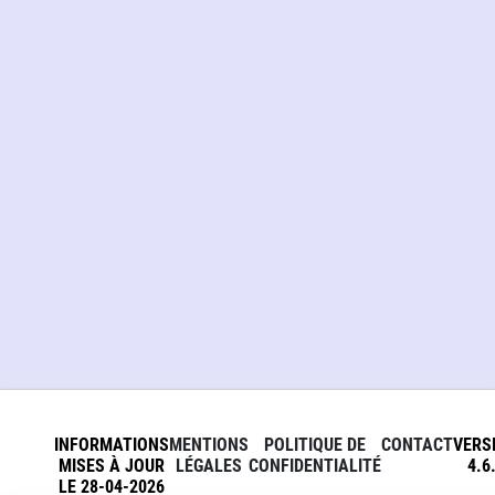
INFORMATIONS
MENTIONS
POLITIQUE DE
CONTACT
VERS
MISES À JOUR
LÉGALES
CONFIDENTIALITÉ
4.6
LE 28-04-2026