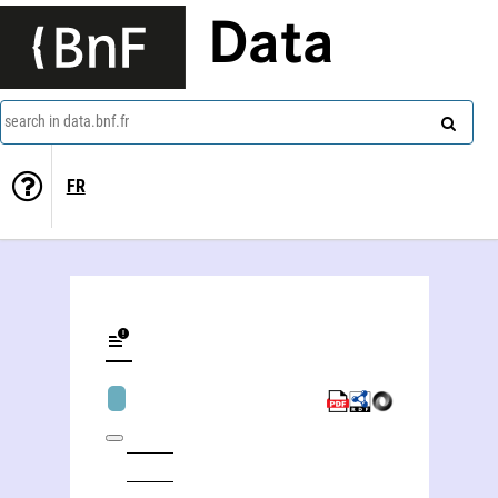
Data
search in data.bnf.fr
FR