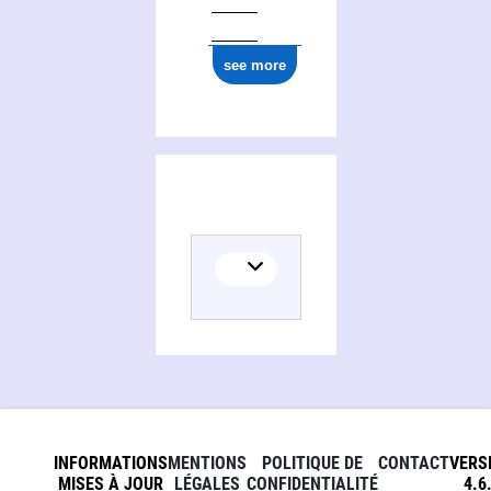
see more
INFORMATIONS
MENTIONS
POLITIQUE DE
CONTACT
VERS
MISES À JOUR
LÉGALES
CONFIDENTIALITÉ
4.6