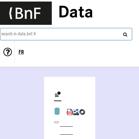
Data
search in data.bnf.fr
FR