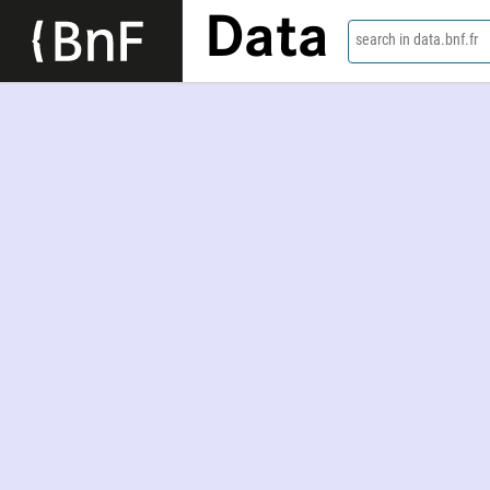
Data
search in data.bnf.fr