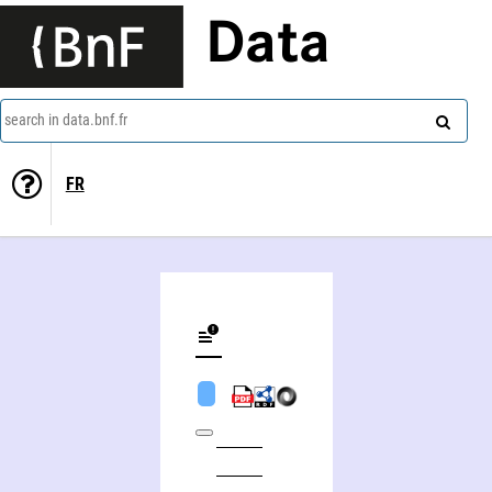
Data
search in data.bnf.fr
FR