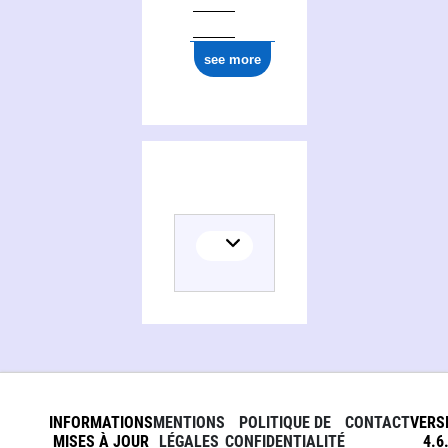
see more
INFORMATIONS
MENTIONS
POLITIQUE DE
CONTACT
VERS
MISES À JOUR
LÉGALES
CONFIDENTIALITÉ
4.6