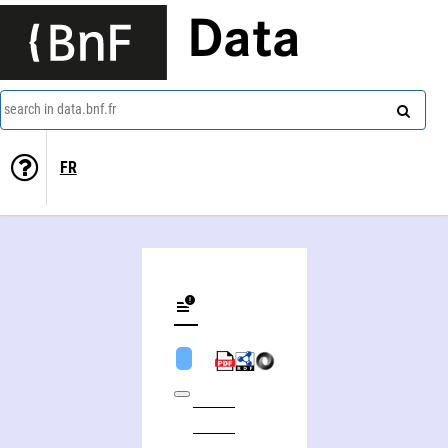
Data
search in data.bnf.fr
FR