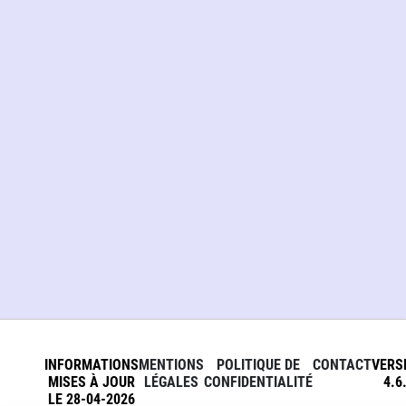
INFORMATIONS
MENTIONS
POLITIQUE DE
CONTACT
VERS
MISES À JOUR
LÉGALES
CONFIDENTIALITÉ
4.6
LE 28-04-2026