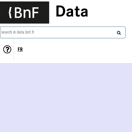
Data
search in data.bnf.fr
FR