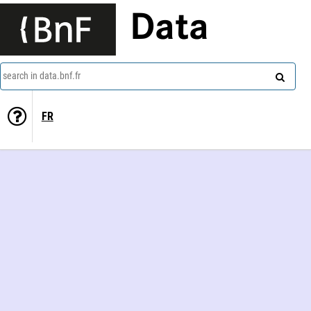
Data
search in data.bnf.fr
FR