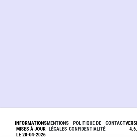
INFORMATIONS
MENTIONS
POLITIQUE DE
CONTACT
VERS
MISES À JOUR
LÉGALES
CONFIDENTIALITÉ
4.6
LE 28-04-2026