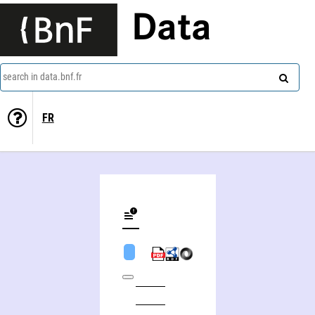
Data
search in data.bnf.fr
FR