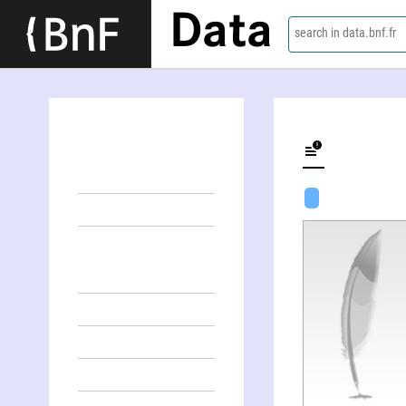
Data
search in data.bnf.fr