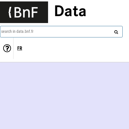
Data
search in data.bnf.fr
FR