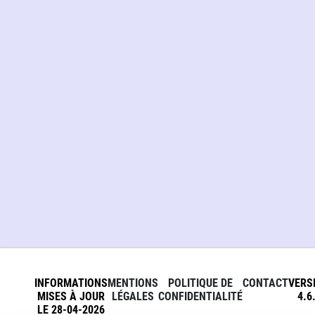
INFORMATIONS
MENTIONS
POLITIQUE DE
CONTACT
VERS
MISES À JOUR
LÉGALES
CONFIDENTIALITÉ
4.6
LE 28-04-2026