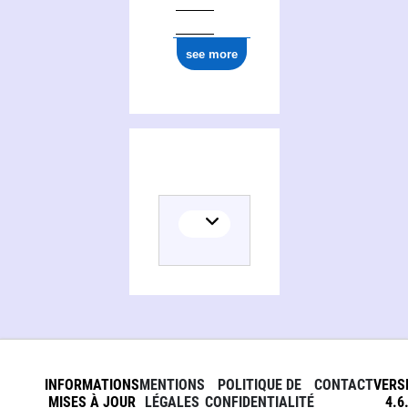
see more
INFORMATIONS
MENTIONS
POLITIQUE DE
CONTACT
VERS
MISES À JOUR
LÉGALES
CONFIDENTIALITÉ
4.6