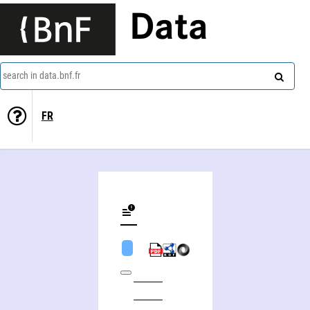
Data
search in data.bnf.fr
FR