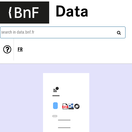
Data
search in data.bnf.fr
FR