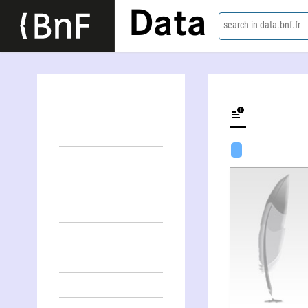
Data
search in data.bnf.fr