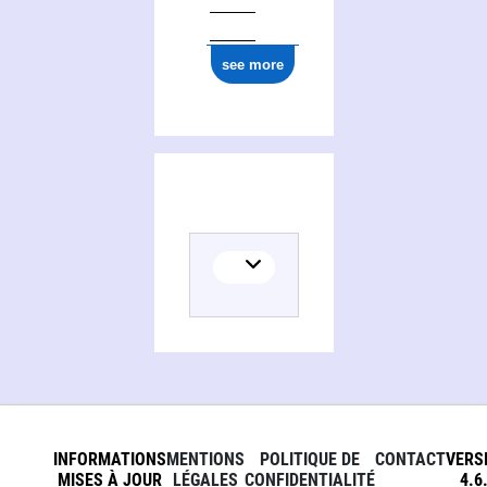
see more
INFORMATIONS
MENTIONS
POLITIQUE DE
CONTACT
VERS
MISES À JOUR
LÉGALES
CONFIDENTIALITÉ
4.6