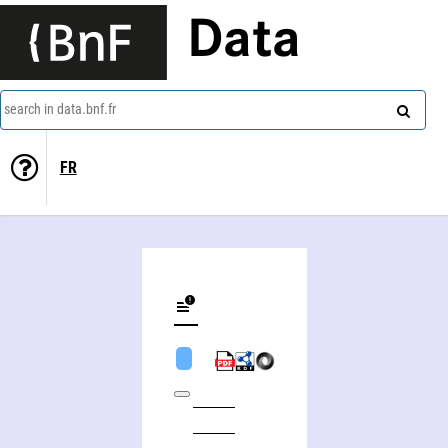
Data
search in data.bnf.fr
FR