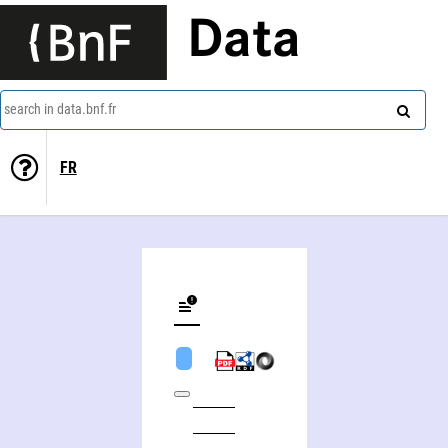
Data
search in data.bnf.fr
FR
Regina Horta Duarte