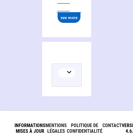
see more
INFORMATIONS
MENTIONS
POLITIQUE DE
CONTACT
VERS
MISES À JOUR
LÉGALES
CONFIDENTIALITÉ
4.6