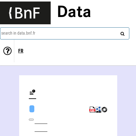
Data
search in data.bnf.fr
FR